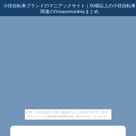
小径自転車ブランドのマニアックサイト
｜
50個以上の小径自転車
関連のGreasemonkeyまとめ
[PR] この広告は3ヶ月以上更新がないため表示されています。
ホームページを更新後24時間以内に表示されなくなります。