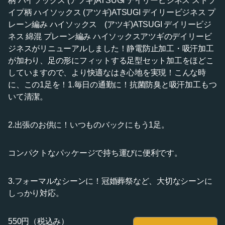
柄 ハイソックス (アツギ)ATSUGI デイリービジネス ストラ
イプ柄 ハイソックス (アツギ)ATSUGI デイリービジネス プ
レーン編み ハイソックス (アツギ)ATSUGI デイリービジ
ネス 綿混 プレーン編み ハイソックスアツギのデイリービ
ジネスがリニューアルしました！静電防止加工・吸汗加工
が加わり、足の形にフィットする足型セット加工をほどこ
していますので、より快適なはき心地を実現！こんな時
に、この1足を！1.毎日の通勤に！抗菌防臭と吸汗加工もつ
いて清潔。
2.出張のお供に！いつものバックにもう1足。
コンパクトなパッケージで持ち運びに便利です。
3.フォーマルなシーンに！冠婚葬祭など、大切なシーンに
しっかり対応。
550円（税込み）